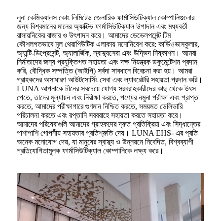
লুনা কেমিক্যালস কোং লিমিটেড জেনারিক ফার্মাসিউটিক্যাল কোম্পানিগুলোর
জন্য বিশ্বমানের মানের অ্যাক্টিভ ফার্মাসিউটিক্যাল উপাদান এবং মধ্যবর্তী
রাসায়নিকের বাজার ও উৎপাদন করে। আমাদের ডেভেলপমেন্ট টিম
কৌশলগতভাবে মূল থেরাপিউটিক এলাকায় মনোনিবেশ করে: কার্ডিওভাসকুলার,
অ্যান্টি-ডিপ্রেসেন্ট, অ্যালার্জিক, স্বাস্থ্যসেবা এবং উদ্ভিদ নিষ্কাশন। আমরা
নির্মাতাদের জন্য প্রযুক্তিগত সহায়তা এবং দক্ষ নিয়ন্ত্রক ডকুমেন্টেশন প্রদান
করি, বৌদ্ধিক সম্পত্তি (আইপি) সর্বদা সাবধানে বিবেচনা করা হয়। আমরা
গ্রাহকদের অসাধারণ আউটসোর্সিং সেবা এবং ল্যাবরেটরি সহায়তা প্রদান করি।
LUNA আপনাকে চীনের সবচেয়ে যোগ্য সরবরাহকারীদের কাছ থেকে উৎস
পেতে, তাদের মূল্যায়ন এবং নিরীক্ষা করতে, পণ্যের নমুনা পরীক্ষা এবং প্রাপ্ত
করতে, আমাদের পরীক্ষাগারে গুণমান নিশ্চিত করতে, সময়মত ডেলিভারি
পরিচালনা করতে এবং রপ্তানি সরবরাহে সহায়তা করতে সহায়তা করে।
আমাদের পরিষেবাগুলি আমাদের গ্রাহকদের দ্রুত প্রতিক্রিয়া এবং সিদ্ধান্তের
পাশাপাশি গোপনীয় সহায়তার প্রতিশ্রুতি দেয়। LUNA EHS- এর প্রতি
অনেক মনোযোগ দেয়, যা মানুষের স্বাস্থ্য ও উন্নয়নে নিবেদিত, বিশ্বব্যাপী
প্রতিযোগিতামূলক ফার্মাসিউটিক্যাল কোম্পানিকে লক্ষ্য করে।