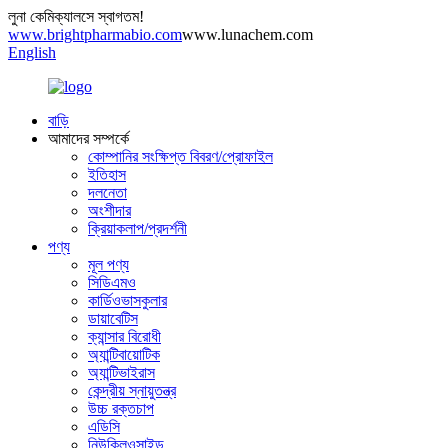
লুনা কেমিক্যালসে স্বাগতম!
www.brightpharmabio.com
www.lunachem.com
English
বাড়ি
আমাদের সম্পর্কে
কোম্পানির সংক্ষিপ্ত বিবরণ/প্রোফাইল
ইতিহাস
দলনেতা
অংশীদার
ক্রিয়াকলাপ/প্রদর্শনী
পণ্য
মূল পণ্য
সিডিএমও
কার্ডিওভাসকুলার
ডায়াবেটিস
ক্যান্সার বিরোধী
অ্যান্টিবায়োটিক
অ্যান্টিভাইরাস
কেন্দ্রীয় স্নায়ুতন্ত্র
উচ্চ রক্তচাপ
এডিসি
নিউক্লিওসাইড