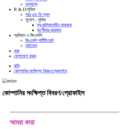
অন্যান্য
R & D/সুবিধা
আর এন্ড ডি ল্যাব
সু্যোগ - সুবিধা
স্ব-মালিকানাধীন কারখানা
অংশীদার কারখানা
প্রবিধান ও জিএসপি
জিএসপি সার্টিফিকেট
লাইসেন্স
খবর
যোগাযোগ করুন
বাড়ি
কোম্পানির সংক্ষিপ্ত বিবরণ/প্রোফাইল
কোম্পানির সংক্ষিপ্ত বিবরণ/প্রোফাইল
আমরা কারা