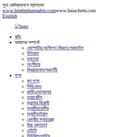
লুনা কেমিক্যালসে স্বাগতম!
www.brightpharmabio.com
www.lunachem.com
English
বাড়ি
আমাদের সম্পর্কে
কোম্পানির সংক্ষিপ্ত বিবরণ/প্রোফাইল
ইতিহাস
দলনেতা
অংশীদার
ক্রিয়াকলাপ/প্রদর্শনী
পণ্য
মূল পণ্য
সিডিএমও
কার্ডিওভাসকুলার
ডায়াবেটিস
ক্যান্সার বিরোধী
অ্যান্টিবায়োটিক
অ্যান্টিভাইরাস
কেন্দ্রীয় স্নায়ুতন্ত্র
উচ্চ রক্তচাপ
এডিসি
নিউক্লিওসাইড