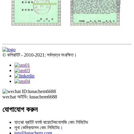
© কপিরাইট - 2010-2021: সর্বস্বত্ব সংরক্ষিত।
wechat আইডি: lunachem6688
যোগাযোগ করুন
হাংঝো ব্রাইট ফার্মা বায়োটেকনোলজি কোং লিমিটেড
লুনা কেমিক্যালস কোং লিমিটেড।
tan@lunachem.com