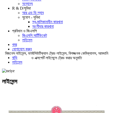
অন্যান্য
R & D/সুবিধা
আর এন্ড ডি ল্যাব
সু্যোগ - সুবিধা
স্ব-মালিকানাধীন কারখানা
অংশীদার কারখানা
প্রবিধান ও জিএসপি
জিএসপি সার্টিফিকেট
লাইসেন্স
খবর
যোগাযোগ করুন
বিজনেস লাইসেন্স, ফার্মাসিউটিক্যাল ট্রেড লাইসেন্স, বিপজ্জনক কেমিক্যালস, আমদানি
বাড়ি
ও এক্সপোর্ট লাইসেন্সে ট্রেড করার অনুমতি
লাইসেন্স
লাইসেন্স