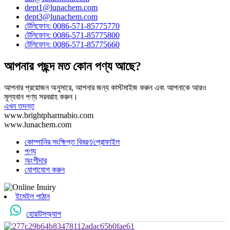
dept1@lunachem.com
dept3@lunachem.com
টেলিফোন: 0086-571-85775770
টেলিফোন: 0086-571-85775800
টেলিফোন: 0086-571-85775660
আপনার পছন্দ মত কোন পণ্য আছে?
আপনার প্রয়োজন অনুসারে, আপনার জন্য কাস্টমাইজ করুন এবং আপনাকে আরও
মূল্যবান পণ্য সরবরাহ করুন।
এখন তদন্ত
www.brightpharmabio.com
www.lunachem.com
কোম্পানির সংক্ষিপ্ত বিবরণ/প্রোফাইল
পণ্য
অংশীদার
যোগাযোগ করুন
ইমেইল পাঠান
হোয়াটসঅ্যাপ