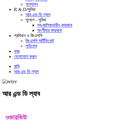
অন্যান্য
R & D/সুবিধা
আর এন্ড ডি ল্যাব
সু্যোগ - সুবিধা
স্ব-মালিকানাধীন কারখানা
অংশীদার কারখানা
প্রবিধান ও জিএসপি
জিএসপি সার্টিফিকেট
লাইসেন্স
খবর
যোগাযোগ করুন
বাড়ি
আর এন্ড ডি ল্যাব
আর এন্ড ডি ল্যাব
ওভারভিউ