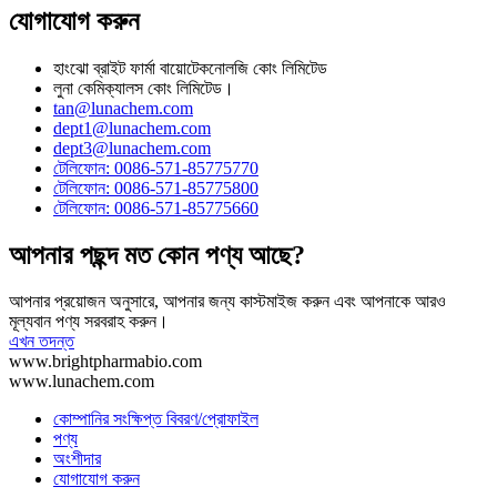
যোগাযোগ করুন
হাংঝো ব্রাইট ফার্মা বায়োটেকনোলজি কোং লিমিটেড
লুনা কেমিক্যালস কোং লিমিটেড।
tan@lunachem.com
dept1@lunachem.com
dept3@lunachem.com
টেলিফোন: 0086-571-85775770
টেলিফোন: 0086-571-85775800
টেলিফোন: 0086-571-85775660
আপনার পছন্দ মত কোন পণ্য আছে?
আপনার প্রয়োজন অনুসারে, আপনার জন্য কাস্টমাইজ করুন এবং আপনাকে আরও
মূল্যবান পণ্য সরবরাহ করুন।
এখন তদন্ত
www.brightpharmabio.com
www.lunachem.com
কোম্পানির সংক্ষিপ্ত বিবরণ/প্রোফাইল
পণ্য
অংশীদার
যোগাযোগ করুন