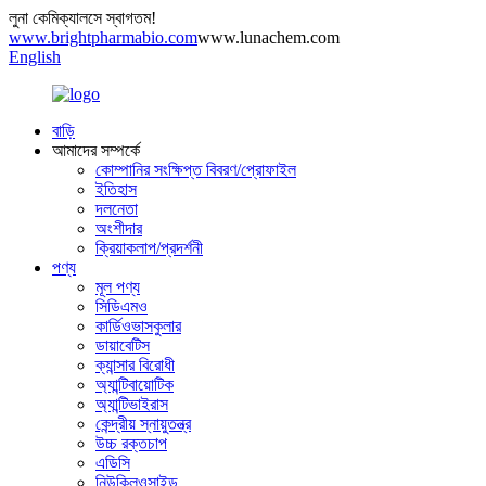
লুনা কেমিক্যালসে স্বাগতম!
www.brightpharmabio.com
www.lunachem.com
English
বাড়ি
আমাদের সম্পর্কে
কোম্পানির সংক্ষিপ্ত বিবরণ/প্রোফাইল
ইতিহাস
দলনেতা
অংশীদার
ক্রিয়াকলাপ/প্রদর্শনী
পণ্য
মূল পণ্য
সিডিএমও
কার্ডিওভাসকুলার
ডায়াবেটিস
ক্যান্সার বিরোধী
অ্যান্টিবায়োটিক
অ্যান্টিভাইরাস
কেন্দ্রীয় স্নায়ুতন্ত্র
উচ্চ রক্তচাপ
এডিসি
নিউক্লিওসাইড