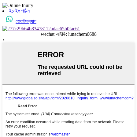
ইমেইল পাঠান
হোয়াটসঅ্যাপ
wechat আইডি: lunachem6688
x