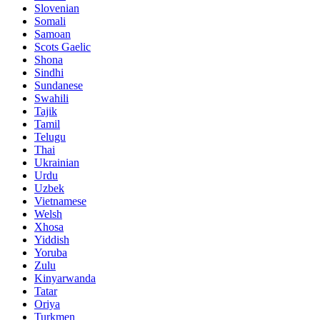
Slovenian
Somali
Samoan
Scots Gaelic
Shona
Sindhi
Sundanese
Swahili
Tajik
Tamil
Telugu
Thai
Ukrainian
Urdu
Uzbek
Vietnamese
Welsh
Xhosa
Yiddish
Yoruba
Zulu
Kinyarwanda
Tatar
Oriya
Turkmen