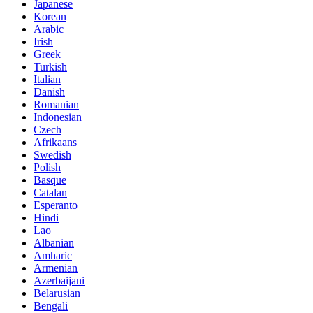
Japanese
Korean
Arabic
Irish
Greek
Turkish
Italian
Danish
Romanian
Indonesian
Czech
Afrikaans
Swedish
Polish
Basque
Catalan
Esperanto
Hindi
Lao
Albanian
Amharic
Armenian
Azerbaijani
Belarusian
Bengali