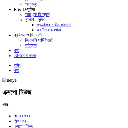
অন্যান্য
R & D/সুবিধা
আর এন্ড ডি ল্যাব
সু্যোগ - সুবিধা
স্ব-মালিকানাধীন কারখানা
অংশীদার কারখানা
প্রবিধান ও জিএসপি
জিএসপি সার্টিফিকেট
লাইসেন্স
খবর
যোগাযোগ করুন
বাড়ি
খবর
এক্সপো নিউজ
খবর
পণ্যের খবর
শিল্প সংবাদ
এক্সপো নিউজ