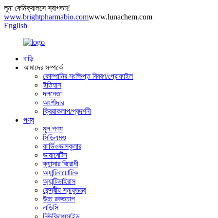
লুনা কেমিক্যালসে স্বাগতম!
www.brightpharmabio.com
www.lunachem.com
English
বাড়ি
আমাদের সম্পর্কে
কোম্পানির সংক্ষিপ্ত বিবরণ/প্রোফাইল
ইতিহাস
দলনেতা
অংশীদার
ক্রিয়াকলাপ/প্রদর্শনী
পণ্য
মূল পণ্য
সিডিএমও
কার্ডিওভাসকুলার
ডায়াবেটিস
ক্যান্সার বিরোধী
অ্যান্টিবায়োটিক
অ্যান্টিভাইরাস
কেন্দ্রীয় স্নায়ুতন্ত্র
উচ্চ রক্তচাপ
এডিসি
নিউক্লিওসাইড