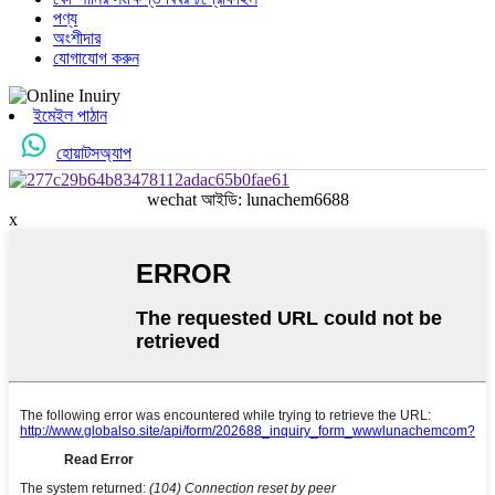
পণ্য
অংশীদার
যোগাযোগ করুন
ইমেইল পাঠান
হোয়াটসঅ্যাপ
wechat আইডি: lunachem6688
x