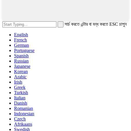
সার্চ করতে এন্টার বা বন্ধ করতে ESC চাপুন
English
French
German
Portuguese
Spanish
Russian
Japanese
Korean
Arabic
Irish
Greek
Turkish
Italian
Danish
Romanian
Indonesian
Czech
Afrikaans
Swedish