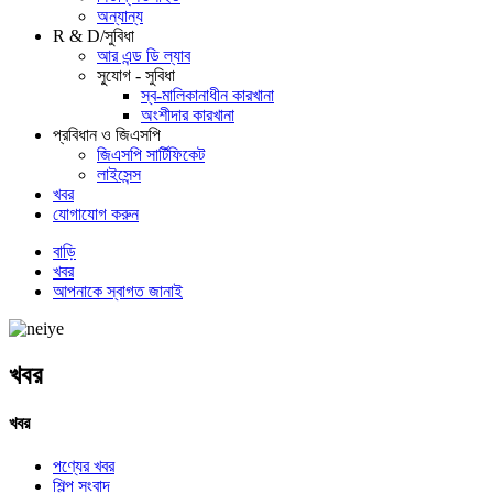
অন্যান্য
R & D/সুবিধা
আর এন্ড ডি ল্যাব
সু্যোগ - সুবিধা
স্ব-মালিকানাধীন কারখানা
অংশীদার কারখানা
প্রবিধান ও জিএসপি
জিএসপি সার্টিফিকেট
লাইসেন্স
খবর
যোগাযোগ করুন
বাড়ি
খবর
আপনাকে স্বাগত জানাই
খবর
খবর
পণ্যের খবর
শিল্প সংবাদ