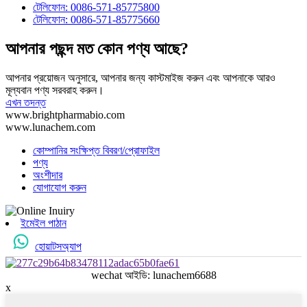
টেলিফোন: 0086-571-85775800
টেলিফোন: 0086-571-85775660
আপনার পছন্দ মত কোন পণ্য আছে?
আপনার প্রয়োজন অনুসারে, আপনার জন্য কাস্টমাইজ করুন এবং আপনাকে আরও
মূল্যবান পণ্য সরবরাহ করুন।
এখন তদন্ত
www.brightpharmabio.com
www.lunachem.com
কোম্পানির সংক্ষিপ্ত বিবরণ/প্রোফাইল
পণ্য
অংশীদার
যোগাযোগ করুন
ইমেইল পাঠান
হোয়াটসঅ্যাপ
wechat আইডি: lunachem6688
x