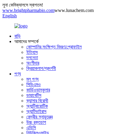
লুনা কেমিক্যালসে স্বাগতম!
www.brightpharmabio.com
www.lunachem.com
English
বাড়ি
আমাদের সম্পর্কে
কোম্পানির সংক্ষিপ্ত বিবরণ/প্রোফাইল
ইতিহাস
দলনেতা
অংশীদার
ক্রিয়াকলাপ/প্রদর্শনী
পণ্য
মূল পণ্য
সিডিএমও
কার্ডিওভাসকুলার
ডায়াবেটিস
ক্যান্সার বিরোধী
অ্যান্টিবায়োটিক
অ্যান্টিভাইরাস
কেন্দ্রীয় স্নায়ুতন্ত্র
উচ্চ রক্তচাপ
এডিসি
নিউক্লিওসাইড